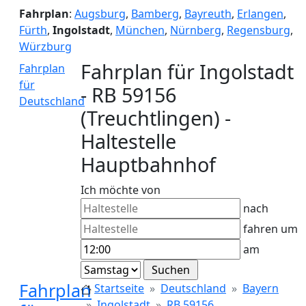
Fahrplan
:
Augsburg
,
Bamberg
,
Bayreuth
,
Erlangen
,
Fürth
,
Ingolstadt
,
München
,
Nürnberg
,
Regensburg
,
Würzburg
Fahrplan für Ingolstadt
Fahrplan
für
- RB 59156
Deutschland
(Treuchtlingen) -
Haltestelle
Hauptbahnhof
Ich möchte von
nach
fahren um
am
Fahrplan
Startseite
Deutschland
Bayern
Ingolstadt
RB 59156