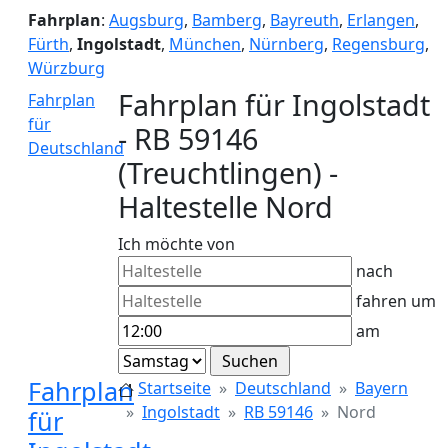
Fahrplan
:
Augsburg
,
Bamberg
,
Bayreuth
,
Erlangen
,
Fürth
,
Ingolstadt
,
München
,
Nürnberg
,
Regensburg
,
Würzburg
Fahrplan für Ingolstadt
Fahrplan
für
- RB 59146
Deutschland
(Treuchtlingen) -
Haltestelle Nord
Ich möchte von
nach
fahren um
am
Fahrplan
Startseite
Deutschland
Bayern
Ingolstadt
RB 59146
Nord
für