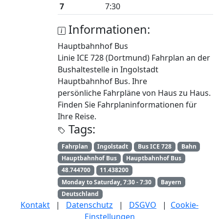
7
7:30
Informationen:
Hauptbahnhof Bus
Linie ICE 728 (Dortmund) Fahrplan an der
Bushaltestelle in Ingolstadt
Hauptbahnhof Bus. Ihre
persönliche Fahrpläne von Haus zu Haus.
Finden Sie Fahrplaninformationen für
Ihre Reise.
Tags:
Fahrplan
Ingolstadt
Bus ICE 728
Bahn
Hauptbahnhof Bus
Hauptbahnhof Bus
48.744700
11.438200
Monday to Saturday, 7:30 - 7:30
Bayern
Deutschland
Kontakt
|
Datenschutz
|
DSGVO
|
Cookie-
Einstellungen