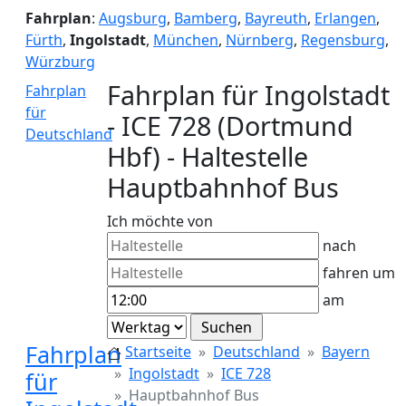
Fahrplan
:
Augsburg
,
Bamberg
,
Bayreuth
,
Erlangen
,
Fürth
,
Ingolstadt
,
München
,
Nürnberg
,
Regensburg
,
Würzburg
Fahrplan für Ingolstadt
Fahrplan
für
- ICE 728 (Dortmund
Deutschland
Hbf) - Haltestelle
Hauptbahnhof Bus
Ich möchte von
nach
fahren um
am
Fahrplan
Startseite
Deutschland
Bayern
Ingolstadt
ICE 728
für
Hauptbahnhof Bus