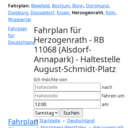
Fahrplan
:
Bielefeld
,
Bochum
,
Bonn
,
Dortmund
,
Duisburg
,
Düsseldorf
,
Essen
,
Herzogenrath
,
Köln
,
Wuppertal
Fahrplan für
Fahrplan
für
Herzogenrath - RB
Deutschland
11068 (Alsdorf-
Annapark) - Haltestelle
August-Schmidt-Platz
Ich möchte von
nach
fahren um
am
Fahrplan
Startseite
Deutschland
Nordrhein-Westfalen
Herzogenrath