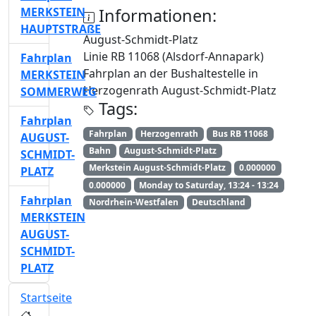
MERKSTEIN
Informationen:
HAUPTSTRAßE
August-Schmidt-Platz
Linie RB 11068 (Alsdorf-Annapark)
Fahrplan
Fahrplan an der Bushaltestelle in
MERKSTEIN
Herzogenrath August-Schmidt-Platz
SOMMERWEG
Tags:
Fahrplan
Fahrplan
Herzogenrath
Bus RB 11068
AUGUST-
Bahn
August-Schmidt-Platz
SCHMIDT-
Merkstein August-Schmidt-Platz
0.000000
PLATZ
0.000000
Monday to Saturday, 13:24 - 13:24
Fahrplan
Nordrhein-Westfalen
Deutschland
MERKSTEIN
AUGUST-
SCHMIDT-
PLATZ
Startseite