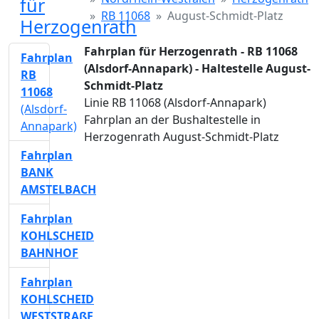
für
RB 11068
August-Schmidt-Platz
Herzogenrath
Fahrplan für Herzogenrath - RB 11068
Fahrplan
(Alsdorf-Annapark) - Haltestelle August-
RB
Schmidt-Platz
11068
Linie RB 11068 (Alsdorf-Annapark)
(Alsdorf-
Fahrplan an der Bushaltestelle in
Annapark)
Herzogenrath August-Schmidt-Platz
Fahrplan
BANK
AMSTELBACH
Fahrplan
KOHLSCHEID
BAHNHOF
Fahrplan
KOHLSCHEID
WESTSTRAßE