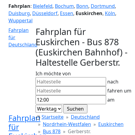
Fahrplan
:
Bielefeld
,
Bochum
,
Bonn
,
Dortmund
,
Duisburg
,
Düsseldorf
,
Essen
,
Euskirchen
,
Köln
,
Wuppertal
Fahrplan für
Fahrplan
für
Euskirchen - Bus 878
Deutschland
(Euskirchen Bahnhof) -
Haltestelle Gerberstr.
Ich möchte von
nach
fahren um
am
Fahrplan
Startseite
Deutschland
Nordrhein-Westfalen
Euskirchen
für
Bus 878
Gerberstr.