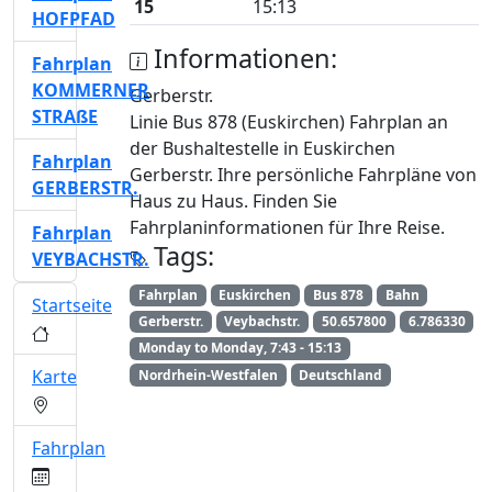
15
15:13
HOFPFAD
Informationen:
Fahrplan
KOMMERNER
Gerberstr.
STRAßE
Linie Bus 878 (Euskirchen) Fahrplan an
der Bushaltestelle in Euskirchen
Fahrplan
Gerberstr. Ihre persönliche Fahrpläne von
GERBERSTR.
Haus zu Haus. Finden Sie
Fahrplaninformationen für Ihre Reise.
Fahrplan
Tags:
VEYBACHSTR.
Fahrplan
Euskirchen
Bus 878
Bahn
Startseite
Gerberstr.
Veybachstr.
50.657800
6.786330
Monday to Monday, 7:43 - 15:13
Karte
Nordrhein-Westfalen
Deutschland
Fahrplan