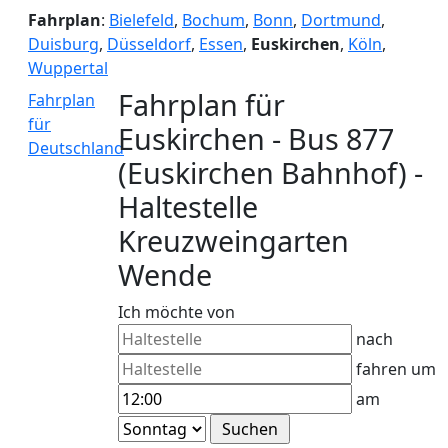
Fahrplan
:
Bielefeld
,
Bochum
,
Bonn
,
Dortmund
,
Duisburg
,
Düsseldorf
,
Essen
,
Euskirchen
,
Köln
,
Wuppertal
Fahrplan für
Fahrplan
für
Euskirchen - Bus 877
Deutschland
(Euskirchen Bahnhof) -
Haltestelle
Kreuzweingarten
Wende
Ich möchte von
nach
fahren um
am