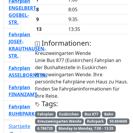
Fahrplan
ENGELBERT-
8
8:05
GOEBEL-
9
9:35
STR.
13
13:35
Fahrplan
JOSEF-
Informationen:
KRAUTHAUSEN-
Kreuzweingarten Wende
STR.
Linie Bus 877 (Euskirchen) Fahrplan an
der Bushaltestelle in Euskirchen
Fahrplan
Kreuzweingarten Wende. Ihre
ASSELBORNSTR.
persönliche Fahrpläne von Haus zu Haus.
Fahrplan
Finden Sie Fahrplaninformationen für
FINANZAMT
Ihre Reise.
Tags:
Fahrplan
RUHRPARK
Fahrplan
Euskirchen
Bus 877
Bahn
Kreuzweingarten Wende
Ruhrpark
50.604600
Startseite
6.786720
Monday to Monday, 7:00 - 13:35