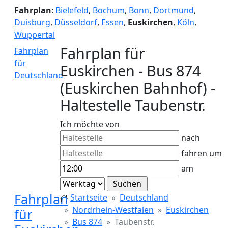
Fahrplan
:
Bielefeld
,
Bochum
,
Bonn
,
Dortmund
,
Duisburg
,
Düsseldorf
,
Essen
,
Euskirchen
,
Köln
,
Wuppertal
Fahrplan für
Fahrplan
für
Euskirchen - Bus 874
Deutschland
(Euskirchen Bahnhof) -
Haltestelle Taubenstr.
Ich möchte von
nach
fahren um
am
Fahrplan
Startseite
Deutschland
Nordrhein-Westfalen
Euskirchen
für
Bus 874
Taubenstr.