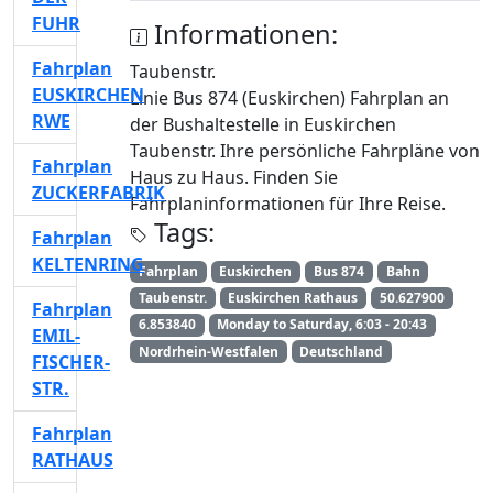
FUHR
Informationen:
Fahrplan
Taubenstr.
EUSKIRCHEN
Linie Bus 874 (Euskirchen) Fahrplan an
RWE
der Bushaltestelle in Euskirchen
Taubenstr. Ihre persönliche Fahrpläne von
Fahrplan
Haus zu Haus. Finden Sie
ZUCKERFABRIK
Fahrplaninformationen für Ihre Reise.
Tags:
Fahrplan
KELTENRING
Fahrplan
Euskirchen
Bus 874
Bahn
Taubenstr.
Euskirchen Rathaus
50.627900
Fahrplan
6.853840
Monday to Saturday, 6:03 - 20:43
EMIL-
Nordrhein-Westfalen
Deutschland
FISCHER-
STR.
Fahrplan
RATHAUS