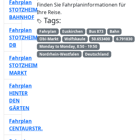
Fahrplan
Finden Sie Fahrplaninformationen für
STOTZHEIM
Ihre Reise.
BAHNHOF
Tags:
Fahrplan
Fahrplan
Euskirchen
Bus 873
Bahn
STOTZHEIM
Obi-Markt
Wolfskaule
50.653400
6.791830
DB
Monday to Monday, 8:50 - 19:50
Nordrhein-Westfalen
Deutschland
Fahrplan
STOTZHEIM
MARKT
Fahrplan
HINTER
DEN
GÄRTEN
Fahrplan
CENTAURSTR.