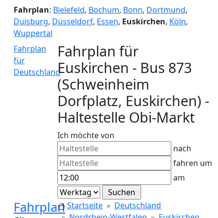
Fahrplan
:
Bielefeld
,
Bochum
,
Bonn
,
Dortmund
,
Duisburg
,
Düsseldorf
,
Essen
,
Euskirchen
,
Köln
,
Wuppertal
Fahrplan für
Fahrplan
für
Euskirchen - Bus 873
Deutschland
(Schweinheim
Dorfplatz, Euskirchen) -
Haltestelle Obi-Markt
Ich möchte von
nach
fahren um
am
Fahrplan
Startseite
Deutschland
Nordrhein-Westfalen
Euskirchen