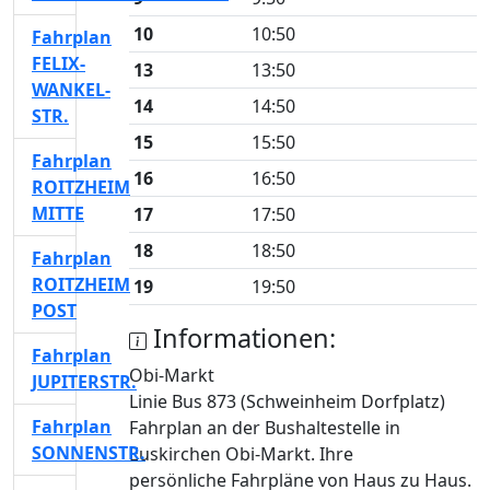
10
10:50
Fahrplan
FELIX-
13
13:50
WANKEL-
14
14:50
STR.
15
15:50
Fahrplan
16
16:50
ROITZHEIM
MITTE
17
17:50
18
18:50
Fahrplan
ROITZHEIM
19
19:50
POST
Informationen:
Fahrplan
Obi-Markt
JUPITERSTR.
Linie Bus 873 (Schweinheim Dorfplatz)
Fahrplan
Fahrplan an der Bushaltestelle in
SONNENSTR.
Euskirchen Obi-Markt. Ihre
persönliche Fahrpläne von Haus zu Haus.