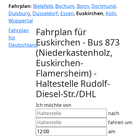
Fahrplan
:
Bielefeld
,
Bochum
,
Bonn
,
Dortmund
,
Duisburg
,
Düsseldorf
,
Essen
,
Euskirchen
,
Köln
,
Wuppertal
Fahrplan für
Fahrplan
für
Euskirchen - Bus 873
Deutschland
(Niederkastenholz,
Euskirchen-
Flamersheim) -
Haltestelle Rudolf-
Diesel-Str./DHL
Ich möchte von
nach
fahren um
am