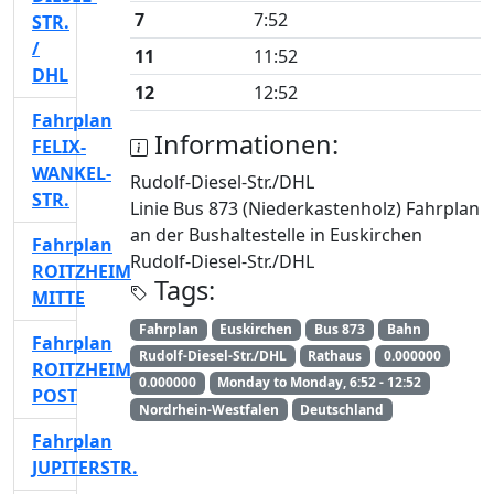
7
7:52
STR.
/
11
11:52
DHL
12
12:52
Fahrplan
Informationen:
FELIX-
WANKEL-
Rudolf-Diesel-Str./DHL
STR.
Linie Bus 873 (Niederkastenholz) Fahrplan
an der Bushaltestelle in Euskirchen
Fahrplan
Rudolf-Diesel-Str./DHL
ROITZHEIM
Tags:
MITTE
Fahrplan
Euskirchen
Bus 873
Bahn
Fahrplan
Rudolf-Diesel-Str./DHL
Rathaus
0.000000
ROITZHEIM
0.000000
Monday to Monday, 6:52 - 12:52
POST
Nordrhein-Westfalen
Deutschland
Fahrplan
JUPITERSTR.