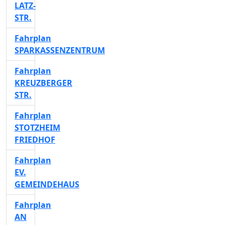
LATZ-
STR.
Fahrplan
SPARKASSENZENTRUM
Fahrplan
KREUZBERGER
STR.
Fahrplan
STOTZHEIM
FRIEDHOF
Fahrplan
EV.
GEMEINDEHAUS
Fahrplan
AN