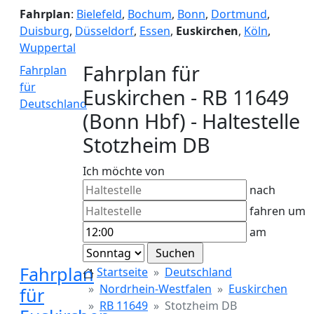
Fahrplan
:
Bielefeld
,
Bochum
,
Bonn
,
Dortmund
,
Duisburg
,
Düsseldorf
,
Essen
,
Euskirchen
,
Köln
,
Wuppertal
Fahrplan für
Fahrplan
für
Euskirchen - RB 11649
Deutschland
(Bonn Hbf) - Haltestelle
Stotzheim DB
Ich möchte von
nach
fahren um
am
Fahrplan
Startseite
Deutschland
Nordrhein-Westfalen
Euskirchen
für
RB 11649
Stotzheim DB