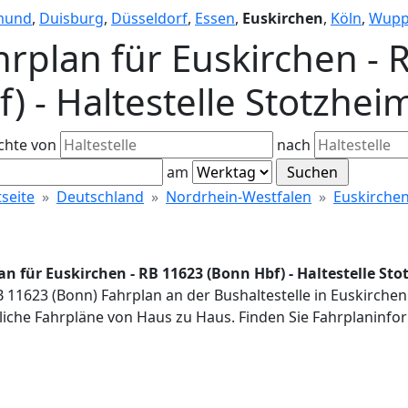
mund
,
Duisburg
,
Düsseldorf
,
Essen
,
Euskirchen
,
Köln
,
Wupp
hrplan für Euskirchen -
f) - Haltestelle Stotzhei
chte von
nach
am
tseite
Deutschland
Nordrhein-Westfalen
Euskirche
an für Euskirchen - RB 11623 (Bonn Hbf) - Haltestelle St
B 11623 (Bonn) Fahrplan an der Bushaltestelle in Euskirche
iche Fahrpläne von Haus zu Haus. Finden Sie Fahrplaninfor