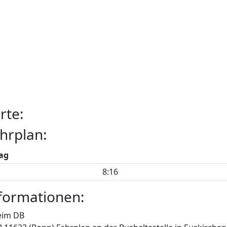
rte:
hrplan:
ag
8:16
formationen:
eim DB