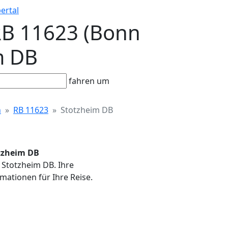
ertal
 RB 11623 (Bonn
m DB
fahren um
n
RB 11623
Stotzheim DB
otzheim DB
n Stotzheim DB. Ihre
mationen für Ihre Reise.