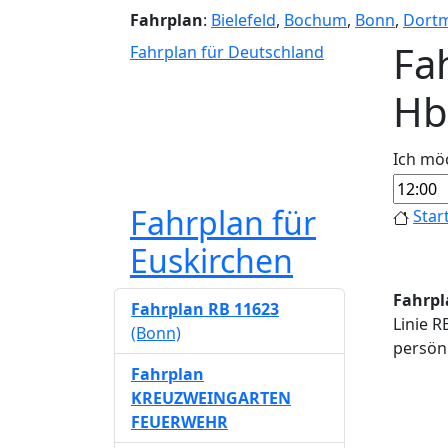
Fahrplan
:
Bielefeld
,
Bochum
,
Bonn
,
Dort
Fa
Fahrplan für Deutschland
Hb
Ich mö
Fahrplan für
Star
Euskirchen
Fahrpl
Fahrplan RB 11623
Linie R
(Bonn)
persönl
Fahrplan
KREUZWEINGARTEN
FEUERWEHR