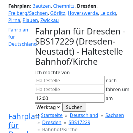
Fahrplan
:
Bautzen
,
Chemnitz
,
Dresden
,
Freiberg/Sachsen
,
Görlitz
,
Hoyerswerda
,
Leipzig
,
Pirna
,
Plauen
,
Zwickau
Fahrplan für Dresden -
Fahrplan
für
SBS17229 (Dresden-
Deutschland
Neustadt) - Haltestelle
Bahnhof/Kirche
Ich möchte von
nach
fahren um
am
Fahrplan
Startseite
Deutschland
Sachsen
Dresden
SBS17229
für
Bahnhof/Kirche