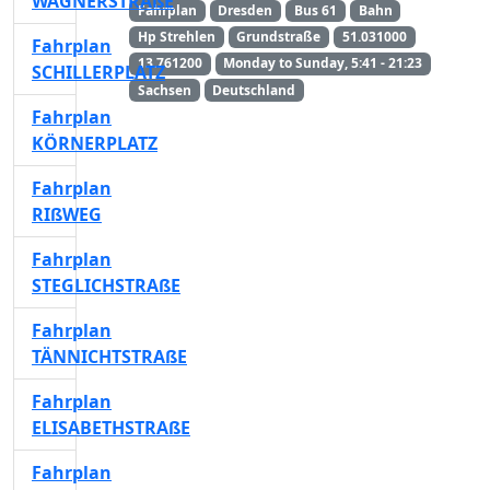
WÄGNERSTRAßE
Fahrplan
Dresden
Bus 61
Bahn
Hp Strehlen
Grundstraße
51.031000
Fahrplan
13.761200
Monday to Sunday, 5:41 - 21:23
SCHILLERPLATZ
Sachsen
Deutschland
Fahrplan
KÖRNERPLATZ
Fahrplan
RIßWEG
Fahrplan
STEGLICHSTRAßE
Fahrplan
TÄNNICHTSTRAßE
Fahrplan
ELISABETHSTRAßE
Fahrplan