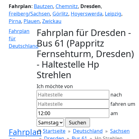
Fahrplan
:
Bautzen
,
Chemnitz
,
Dresden
,
Freiberg/Sachsen
,
Görlitz
,
Hoyerswerda
,
Leipzig
,
Pirna
,
Plauen
,
Zwickau
Fahrplan für Dresden -
Fahrplan
für
Bus 61 (Pappritz
Deutschland
Fernsehturm, Dresden)
- Haltestelle Hp
Strehlen
Ich möchte von
nach
fahren um
am
Fahrplan
Startseite
Deutschland
Sachsen
Dresden
Bus 61
Hp Strehlen