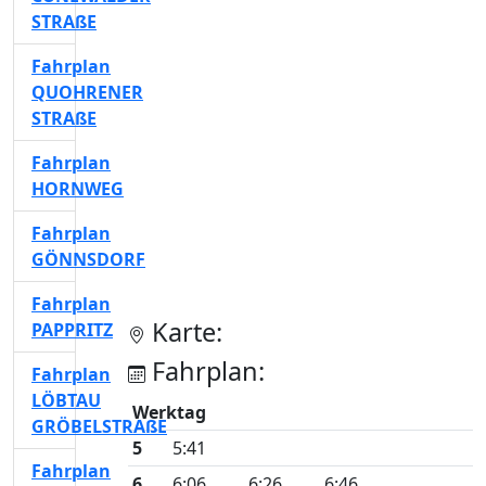
STRAßE
Fahrplan
QUOHRENER
STRAßE
Fahrplan
HORNWEG
Fahrplan
GÖNNSDORF
Fahrplan
Karte:
PAPPRITZ
Fahrplan:
Fahrplan
LÖBTAU
Werktag
GRÖBELSTRAßE
5
5:41
Fahrplan
6
6:06
6:26
6:46