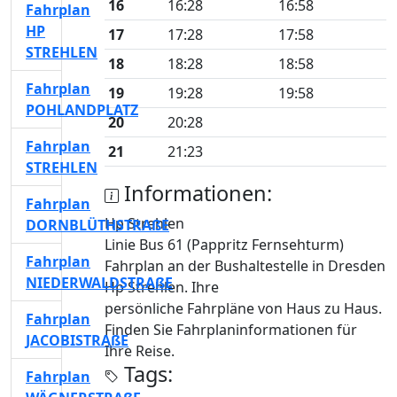
16
16:28
16:58
Fahrplan
HP
17
17:28
17:58
STREHLEN
18
18:28
18:58
Fahrplan
19
19:28
19:58
POHLANDPLATZ
20
20:28
Fahrplan
21
21:23
STREHLEN
Informationen:
Fahrplan
Hp Strehlen
DORNBLÜTHSTRAßE
Linie Bus 61 (Pappritz Fernsehturm)
Fahrplan
Fahrplan an der Bushaltestelle in Dresden
NIEDERWALDSTRAßE
Hp Strehlen. Ihre
persönliche Fahrpläne von Haus zu Haus.
Fahrplan
Finden Sie Fahrplaninformationen für
JACOBISTRAßE
Ihre Reise.
Tags:
Fahrplan