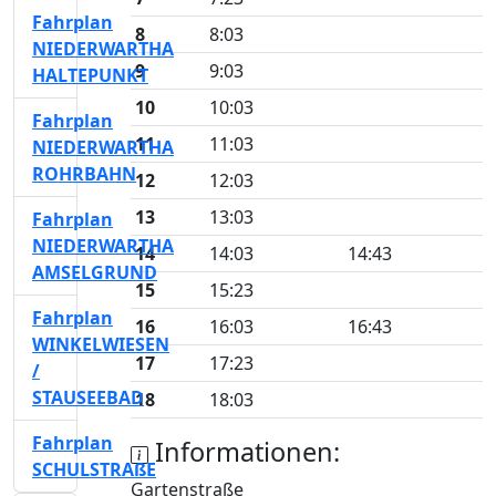
Fahrplan
8
8:03
NIEDERWARTHA
9
9:03
HALTEPUNKT
10
10:03
Fahrplan
11
11:03
NIEDERWARTHA
ROHRBAHN
12
12:03
13
13:03
Fahrplan
NIEDERWARTHA
14
14:03
14:43
AMSELGRUND
15
15:23
Fahrplan
16
16:03
16:43
WINKELWIESEN
17
17:23
/
STAUSEEBAD
18
18:03
Fahrplan
Informationen:
SCHULSTRAßE
Gartenstraße