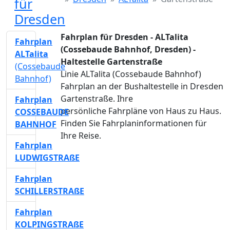
für
Dresden
Fahrplan für Dresden - ALTalita
Fahrplan
(Cossebaude Bahnhof, Dresden) -
ALTalita
Haltestelle Gartenstraße
(Cossebaude
Linie ALTalita (Cossebaude Bahnhof)
Bahnhof)
Fahrplan an der Bushaltestelle in Dresden
Gartenstraße. Ihre
Fahrplan
persönliche Fahrpläne von Haus zu Haus.
COSSEBAUDE
Finden Sie Fahrplaninformationen für
BAHNHOF
Ihre Reise.
Fahrplan
LUDWIGSTRAßE
Fahrplan
SCHILLERSTRAßE
Fahrplan
KOLPINGSTRAßE