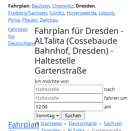
Fahrplan
:
Bautzen
,
Chemnitz
,
Dresden
,
Freiberg/Sachsen
,
Görlitz
,
Hoyerswerda
,
Leipzig
,
Pirna
,
Plauen
,
Zwickau
Fahrplan für Dresden -
Fahrplan
für
ALTalita (Cossebaude
Deutschland
Bahnhof, Dresden) -
Haltestelle
Gartenstraße
Ich möchte von
nach
fahren um
am
Fahrplan
Startseite
Deutschland
Sachsen
Dresden
ALTalita
Gartenstraße