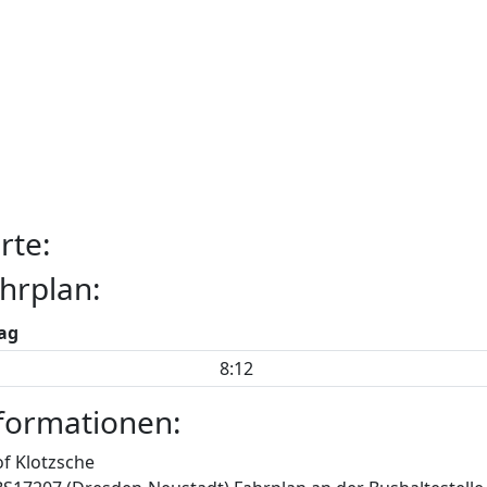
rte:
hrplan:
ag
8:12
formationen:
f Klotzsche