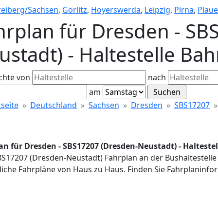
reiberg/Sachsen
,
Görlitz
,
Hoyerswerda
,
Leipzig
,
Pirna
,
Plau
hrplan für Dresden - SB
ustadt) - Haltestelle Ba
chte von
nach
am
tseite
Deutschland
Sachsen
Dresden
SBS17207
an für Dresden - SBS17207 (Dresden-Neustadt) - Halteste
BS17207 (Dresden-Neustadt) Fahrplan an der Bushaltestelle
iche Fahrpläne von Haus zu Haus. Finden Sie Fahrplaninfor