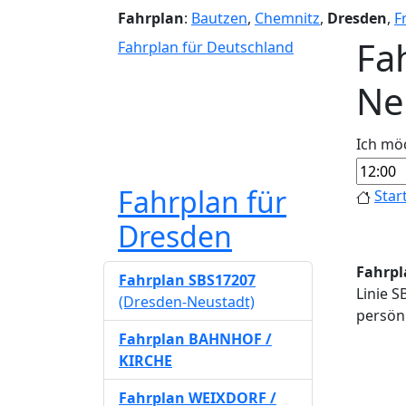
Fahrplan
:
Bautzen
,
Chemnitz
,
Dresden
,
F
Fa
Fahrplan für Deutschland
Ne
Ich mö
Fahrplan für
Star
Dresden
Fahrpl
Fahrplan SBS17207
Linie S
(Dresden-Neustadt)
persönl
Fahrplan BAHNHOF /
KIRCHE
Fahrplan WEIXDORF /