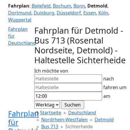
Fahrplan
:
Bielefeld
,
Bochum
,
Bonn
,
Detmold
,
Dortmund
,
Duisburg
,
Düsseldorf
,
Essen
,
Köln
,
Wuppertal
Fahrplan für Detmold -
Fahrplan
für
Bus 713 (Rosental
Deutschland
Nordseite, Detmold) -
Haltestelle Sichterheide
Ich möchte von
nach
fahren um
am
Fahrplan
Startseite
Deutschland
Nordrhein-Westfalen
Detmold
für
Bus 713
Sichterheide