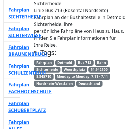
Sichterheide
Fahrplan
Linie Bus 713 (Rosental Nordseite)
SICHTERHEIDE
Fahrplan an der Bushaltestelle in Detmold
Sichterheide. Ihre
Fahrplan
persönliche Fahrpläne von Haus zu Haus.
SICHTERWIESE
Finden Sie Fahrplaninformationen für
Ihre Reise.
Fahrplan
Tags:
BRAUNENBRUCH
Fahrplan
Detmold
Bus 713
Bahn
Fahrplan
Sichterheide
Weerthplatz
51.942500
SCHULZENTRUM
8.845710
Monday to Monday, 7:11 - 7:11
Nordrhein-Westfalen
Deutschland
Fahrplan
FACHHOCHSCHULE
Fahrplan
SCHUBERTPLATZ
Fahrplan