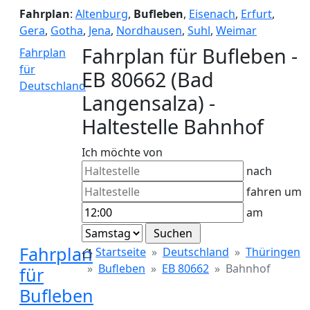
Fahrplan
:
Altenburg
,
Bufleben
,
Eisenach
,
Erfurt
,
Gera
,
Gotha
,
Jena
,
Nordhausen
,
Suhl
,
Weimar
Fahrplan für Bufleben -
Fahrplan
für
EB 80662 (Bad
Deutschland
Langensalza) -
Haltestelle Bahnhof
Ich möchte von
nach
fahren um
am
Fahrplan
Startseite
Deutschland
Thüringen
Bufleben
EB 80662
Bahnhof
für
Bufleben