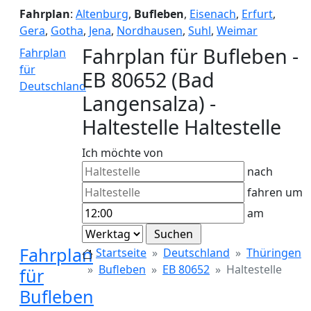
Fahrplan
:
Altenburg
,
Bufleben
,
Eisenach
,
Erfurt
,
Gera
,
Gotha
,
Jena
,
Nordhausen
,
Suhl
,
Weimar
Fahrplan für Bufleben -
Fahrplan
für
EB 80652 (Bad
Deutschland
Langensalza) -
Haltestelle Haltestelle
Ich möchte von
nach
fahren um
am
Fahrplan
Startseite
Deutschland
Thüringen
Bufleben
EB 80652
Haltestelle
für
Bufleben