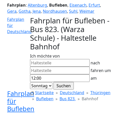
Fahrplan
:
Altenburg
,
Bufleben
,
Eisenach
,
Erfurt
,
Gera
,
Gotha
,
Jena
,
Nordhausen
,
Suhl
,
Weimar
Fahrplan für Bufleben -
Fahrplan
für
Bus 823. (Warza
Deutschland
Schule) - Haltestelle
Bahnhof
Ich möchte von
nach
fahren um
am
Fahrplan
Startseite
Deutschland
Thüringen
Bufleben
Bus 823.
Bahnhof
für
Bufleben