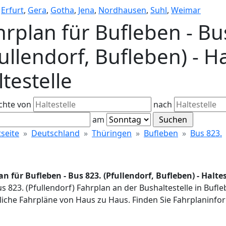
,
Erfurt
,
Gera
,
Gotha
,
Jena
,
Nordhausen
,
Suhl
,
Weimar
hrplan für Bufleben - Bu
ullendorf, Bufleben) - Ha
testelle
chte von
nach
am
tseite
Deutschland
Thüringen
Bufleben
Bus 823.
n für Bufleben - Bus 823. (Pfullendorf, Bufleben) - Haltes
us 823. (Pfullendorf) Fahrplan an der Bushaltestelle in Bufle
iche Fahrpläne von Haus zu Haus. Finden Sie Fahrplaninfor