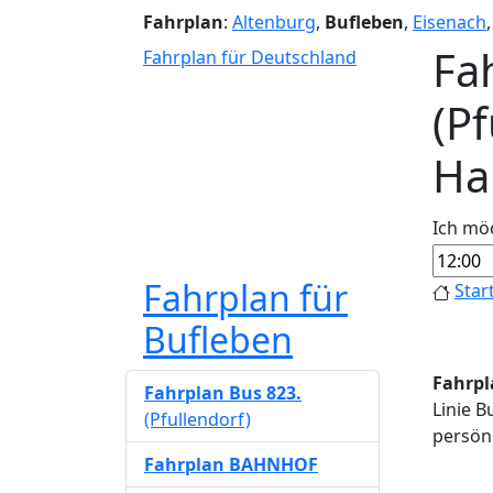
Fahrplan
:
Altenburg
,
Bufleben
,
Eisenach
Fa
Fahrplan für Deutschland
(Pf
Hal
Ich mö
Fahrplan für
Star
Bufleben
Fahrpla
Fahrplan Bus 823.
Linie B
(Pfullendorf)
persönl
Fahrplan BAHNHOF