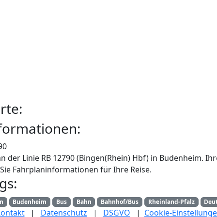
rte:
formationen:
90
n der Linie RB 12790 (Bingen(Rhein) Hbf) in Budenheim. Ih
Sie Fahrplaninformationen für Ihre Reise.
gs:
an
Budenheim
Bus
Bahn
Bahnhof/Bus
Rheinland-Pfalz
Deu
ontakt
|
Datenschutz
|
DSGVO
|
Cookie-Einstellung