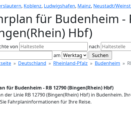
erslautern
,
Koblenz
,
Ludwigshafen
,
Mainz
,
Neustadt/Weinst
hrplan für Budenheim -
ingen(Rhein) Hbf)
chte von
nach
am
tseite
Deutschland
Rheinland-Pfalz
Budenheim
R
an für Budenheim - RB 12790 (Bingen(Rhein) Hbf)
n der Linie RB 12790 (Bingen(Rhein) Hbf) in Budenheim. Ih
Sie Fahrplaninformationen für Ihre Reise.