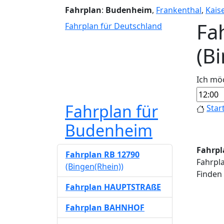
Fahrplan
:
Budenheim
,
Frankenthal
,
Kais
Fa
Fahrplan für Deutschland
(B
Ich mö
Fahrplan für
Star
Budenheim
Fahrpl
Fahrplan RB 12790
Fahrpla
(Bingen(Rhein))
Finden 
Fahrplan HAUPTSTRAßE
Fahrplan BAHNHOF