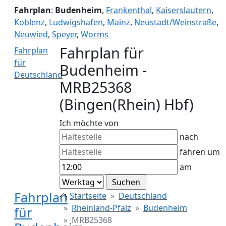
Fahrplan
:
Budenheim
,
Frankenthal
,
Kaiserslautern
,
Koblenz
,
Ludwigshafen
,
Mainz
,
Neustadt/Weinstraße
,
Neuwied
,
Speyer
,
Worms
Fahrplan für
Fahrplan
für
Budenheim -
Deutschland
MRB25368
(Bingen(Rhein) Hbf)
Ich möchte von
nach
fahren um
am
Fahrplan
Startseite
Deutschland
Rheinland-Pfalz
Budenheim
für
MRB25368