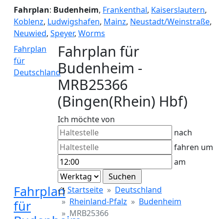
Fahrplan
:
Budenheim
,
Frankenthal
,
Kaiserslautern
,
Koblenz
,
Ludwigshafen
,
Mainz
,
Neustadt/Weinstraße
,
Neuwied
,
Speyer
,
Worms
Fahrplan für
Fahrplan
für
Budenheim -
Deutschland
MRB25366
(Bingen(Rhein) Hbf)
Ich möchte von
nach
fahren um
am
Fahrplan
Startseite
Deutschland
Rheinland-Pfalz
Budenheim
für
MRB25366