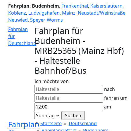
Fahrplan
:
Budenheim
,
Frankenthal
,
Kaiserslautern
,
Koblenz
,
Ludwigshafen
,
Mainz
,
Neustadt/Weinstraße
,
Neuwied
,
Speyer
,
Worms
Fahrplan für
Fahrplan
für
Budenheim -
Deutschland
MRB25365 (Mainz Hbf)
- Haltestelle
Bahnhof/Bus
Ich möchte von
nach
fahren um
am
Fahrplan
Startseite
Deutschland
Rheinland-Pfalz
Budenheim