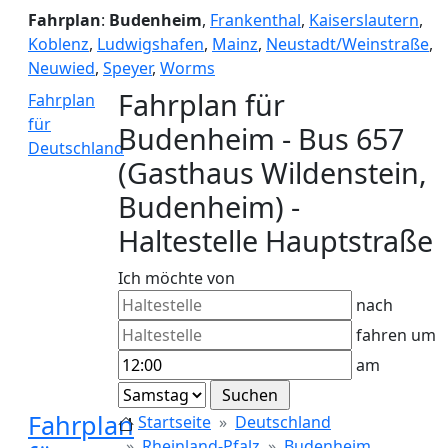
Fahrplan
:
Budenheim
,
Frankenthal
,
Kaiserslautern
,
Koblenz
,
Ludwigshafen
,
Mainz
,
Neustadt/Weinstraße
,
Neuwied
,
Speyer
,
Worms
Fahrplan für
Fahrplan
für
Budenheim - Bus 657
Deutschland
(Gasthaus Wildenstein,
Budenheim) -
Haltestelle Hauptstraße
Ich möchte von
nach
fahren um
am
Fahrplan
Startseite
Deutschland
Rheinland-Pfalz
Budenheim