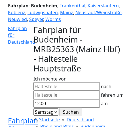
Fahrplan
:
Budenheim
,
Frankenthal
,
Kaiserslautern
,
Koblenz
,
Ludwigshafen
,
Mainz
,
Neustadt/Weinstraße
,
Neuwied
,
Speyer
,
Worms
Fahrplan für
Fahrplan
für
Budenheim -
Deutschland
MRB25363 (Mainz Hbf)
- Haltestelle
Hauptstraße
Ich möchte von
nach
fahren um
am
Fahrplan
Startseite
Deutschland
Rheinland-Pfalz
Budenheim