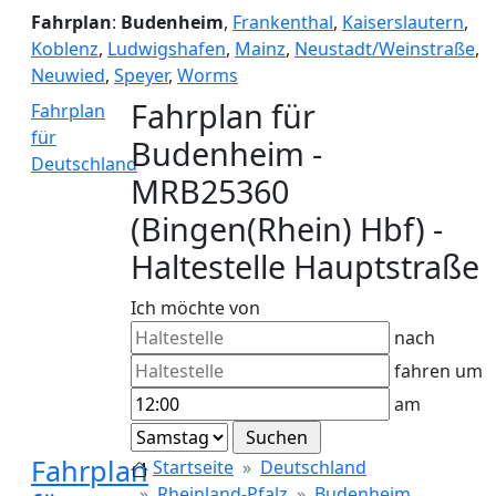
Fahrplan
:
Budenheim
,
Frankenthal
,
Kaiserslautern
,
Koblenz
,
Ludwigshafen
,
Mainz
,
Neustadt/Weinstraße
,
Neuwied
,
Speyer
,
Worms
Fahrplan für
Fahrplan
für
Budenheim -
Deutschland
MRB25360
(Bingen(Rhein) Hbf) -
Haltestelle Hauptstraße
Ich möchte von
nach
fahren um
am
Fahrplan
Startseite
Deutschland
Rheinland-Pfalz
Budenheim