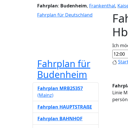
Fahrplan
:
Budenheim
,
Frankenthal
,
Kais
Fa
Fahrplan für Deutschland
Hb
Ich mö
Fahrplan für
Star
Budenheim
Fahrpl
Fahrplan MRB25357
Linie 
(Mainz)
persönl
Fahrplan HAUPTSTRAßE
Fahrplan BAHNHOF