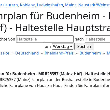
erslautern
,
Koblenz
,
Ludwigshafen
,
Mainz
,
Neustadt/Weinst
hrplan für Budenheim -
f) - Haltestelle Hauptst
chte von
nach
am
tseite
Deutschland
Rheinland-Pfalz
Budenheim
M
an für Budenheim - MRB25357 (Mainz Hbf) - Haltestelle 
MRB25357 (Mainz) Fahrplan an der Bushaltestelle in Budenh
iche Fahrpläne von Haus zu Haus. Finden Sie Fahrplaninfor