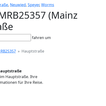
raße
,
Neuwied
,
Speyer
,
Worms
 MRB25357 (Mainz
raße
fahren um
RB25357
Hauptstraße
Hauptstraße
eim Hauptstraße. Ihre
mationen für Ihre Reise.