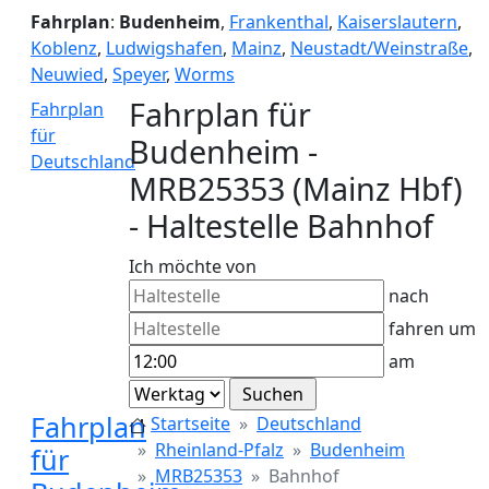
Fahrplan
:
Budenheim
,
Frankenthal
,
Kaiserslautern
,
Koblenz
,
Ludwigshafen
,
Mainz
,
Neustadt/Weinstraße
,
Neuwied
,
Speyer
,
Worms
Fahrplan für
Fahrplan
für
Budenheim -
Deutschland
MRB25353 (Mainz Hbf)
- Haltestelle Bahnhof
Ich möchte von
nach
fahren um
am
Fahrplan
Startseite
Deutschland
Rheinland-Pfalz
Budenheim
für
MRB25353
Bahnhof