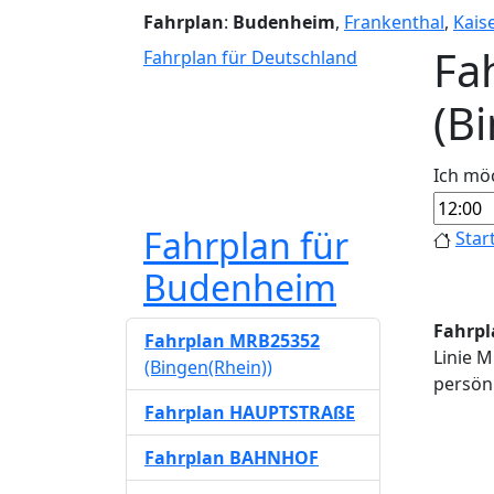
Fahrplan
:
Budenheim
,
Frankenthal
,
Kais
Fa
Fahrplan für Deutschland
(B
Ich mö
Fahrplan für
Star
Budenheim
Fahrpl
Fahrplan MRB25352
Linie M
(Bingen(Rhein))
persönl
Fahrplan HAUPTSTRAßE
Fahrplan BAHNHOF