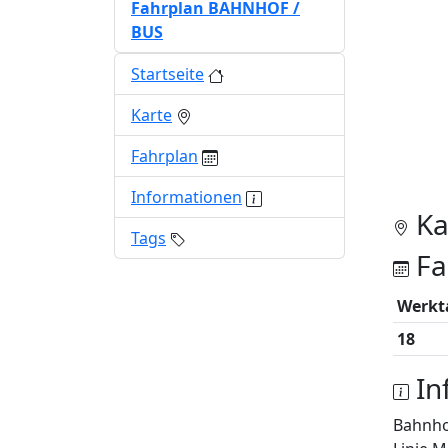
Fahrplan BAHNHOF /
BUS
Startseite
Karte
Fahrplan
Informationen
Ka
Tags
Fa
Werkt
18
In
Bahnh