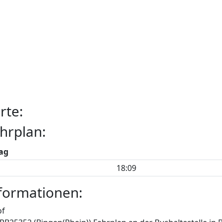
rte:
hrplan:
ag
18:09
formationen:
of