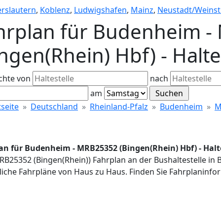
erslautern
,
Koblenz
,
Ludwigshafen
,
Mainz
,
Neustadt/Weinst
hrplan für Budenheim 
ingen(Rhein) Hbf) - Halt
chte von
nach
am
tseite
Deutschland
Rheinland-Pfalz
Budenheim
M
an für Budenheim - MRB25352 (Bingen(Rhein) Hbf) - Halt
RB25352 (Bingen(Rhein)) Fahrplan an der Bushaltestelle in
iche Fahrpläne von Haus zu Haus. Finden Sie Fahrplaninfor