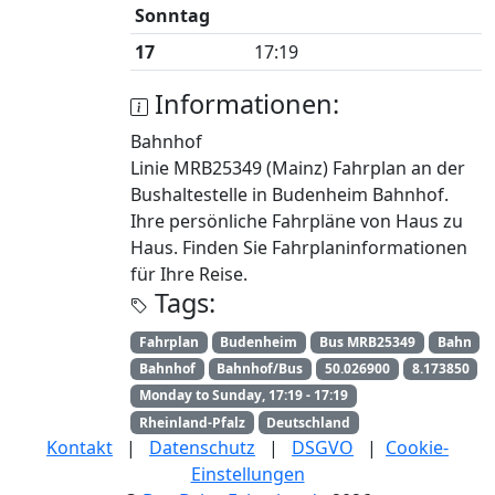
Sonntag
17
17:19
Informationen:
Bahnhof
Linie MRB25349 (Mainz) Fahrplan an der
Bushaltestelle in Budenheim Bahnhof.
Ihre persönliche Fahrpläne von Haus zu
Haus. Finden Sie Fahrplaninformationen
für Ihre Reise.
Tags:
Fahrplan
Budenheim
Bus MRB25349
Bahn
Bahnhof
Bahnhof/Bus
50.026900
8.173850
Monday to Sunday, 17:19 - 17:19
Rheinland-Pfalz
Deutschland
Kontakt
|
Datenschutz
|
DSGVO
|
Cookie-
Einstellungen