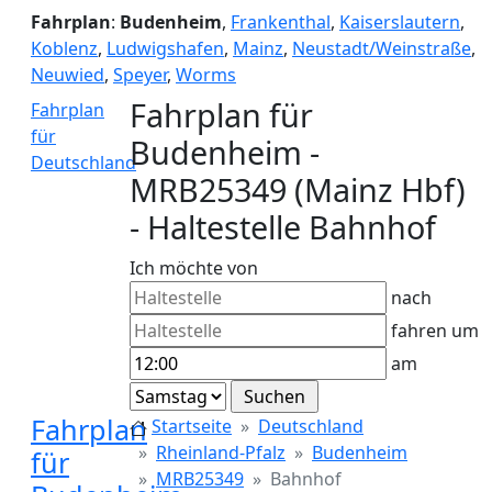
Fahrplan
:
Budenheim
,
Frankenthal
,
Kaiserslautern
,
Koblenz
,
Ludwigshafen
,
Mainz
,
Neustadt/Weinstraße
,
Neuwied
,
Speyer
,
Worms
Fahrplan für
Fahrplan
für
Budenheim -
Deutschland
MRB25349 (Mainz Hbf)
- Haltestelle Bahnhof
Ich möchte von
nach
fahren um
am
Fahrplan
Startseite
Deutschland
Rheinland-Pfalz
Budenheim
für
MRB25349
Bahnhof