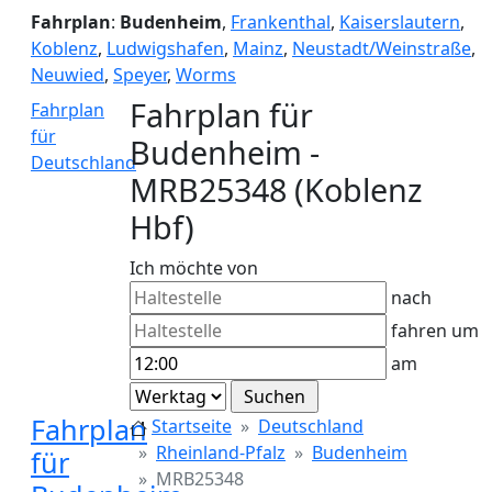
Fahrplan
:
Budenheim
,
Frankenthal
,
Kaiserslautern
,
Koblenz
,
Ludwigshafen
,
Mainz
,
Neustadt/Weinstraße
,
Neuwied
,
Speyer
,
Worms
Fahrplan für
Fahrplan
für
Budenheim -
Deutschland
MRB25348 (Koblenz
Hbf)
Ich möchte von
nach
fahren um
am
Fahrplan
Startseite
Deutschland
Rheinland-Pfalz
Budenheim
für
MRB25348