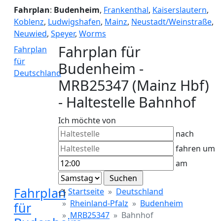
Fahrplan
:
Budenheim
,
Frankenthal
,
Kaiserslautern
,
Koblenz
,
Ludwigshafen
,
Mainz
,
Neustadt/Weinstraße
,
Neuwied
,
Speyer
,
Worms
Fahrplan für
Fahrplan
für
Budenheim -
Deutschland
MRB25347 (Mainz Hbf)
- Haltestelle Bahnhof
Ich möchte von
nach
fahren um
am
Fahrplan
Startseite
Deutschland
Rheinland-Pfalz
Budenheim
für
MRB25347
Bahnhof