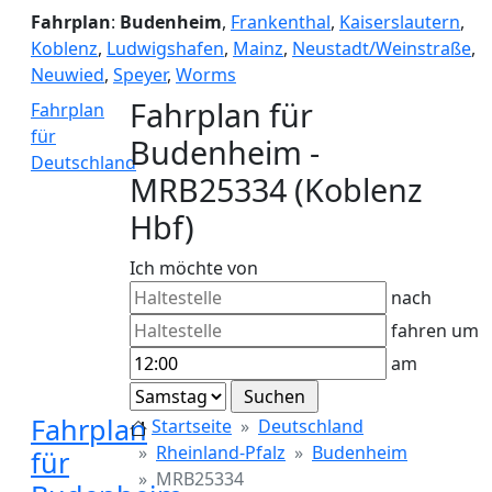
Fahrplan
:
Budenheim
,
Frankenthal
,
Kaiserslautern
,
Koblenz
,
Ludwigshafen
,
Mainz
,
Neustadt/Weinstraße
,
Neuwied
,
Speyer
,
Worms
Fahrplan für
Fahrplan
für
Budenheim -
Deutschland
MRB25334 (Koblenz
Hbf)
Ich möchte von
nach
fahren um
am
Fahrplan
Startseite
Deutschland
Rheinland-Pfalz
Budenheim
für
MRB25334