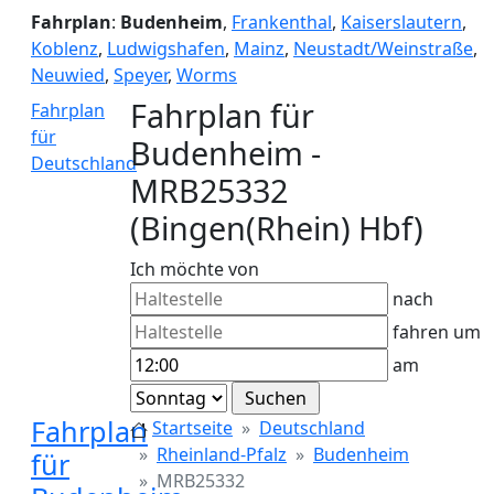
Fahrplan
:
Budenheim
,
Frankenthal
,
Kaiserslautern
,
Koblenz
,
Ludwigshafen
,
Mainz
,
Neustadt/Weinstraße
,
Neuwied
,
Speyer
,
Worms
Fahrplan für
Fahrplan
für
Budenheim -
Deutschland
MRB25332
(Bingen(Rhein) Hbf)
Ich möchte von
nach
fahren um
am
Fahrplan
Startseite
Deutschland
Rheinland-Pfalz
Budenheim
für
MRB25332