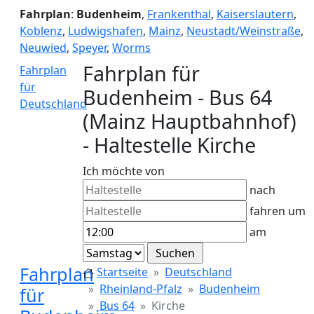
Fahrplan
:
Budenheim
,
Frankenthal
,
Kaiserslautern
,
Koblenz
,
Ludwigshafen
,
Mainz
,
Neustadt/Weinstraße
,
Neuwied
,
Speyer
,
Worms
Fahrplan für
Fahrplan
für
Budenheim - Bus 64
Deutschland
(Mainz Hauptbahnhof)
- Haltestelle Kirche
Ich möchte von
nach
fahren um
am
Fahrplan
Startseite
Deutschland
Rheinland-Pfalz
Budenheim
für
Bus 64
Kirche