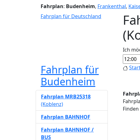
Fahrplan
:
Budenheim
,
Frankenthal
,
Kais
Fa
Fahrplan für Deutschland
(K
Ich mö
Fahrplan für
Star
Budenheim
Fahrpl
Fahrplan MRB25318
Fahrpl
(Koblenz)
Finden 
Fahrplan BAHNHOF
Fahrplan BAHNHOF /
BUS