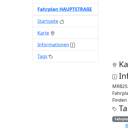
Fahrplan HAUPTSTRAßE
Startseite
Karte
Informationen
Tags
Ka
In
MRB25
Fahrpl
Finden 
Ta
Fahrpl
K