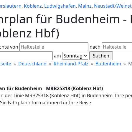
erslautern
,
Koblenz
,
Ludwigshafen
,
Mainz
,
Neustadt/Weinst
hrplan für Budenheim 
oblenz Hbf)
chte von
nach
am
tseite
Deutschland
Rheinland-Pfalz
Budenheim
M
an für Budenheim - MRB25318 (Koblenz Hbf)
an der Linie MRB25318 (Koblenz Hbf) in Budenheim. Ihre pe
Sie Fahrplaninformationen für Ihre Reise.