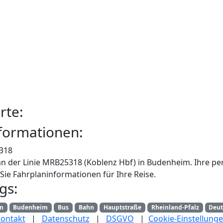
rte:
formationen:
318
an der Linie MRB25318 (Koblenz Hbf) in Budenheim. Ihre pe
Sie Fahrplaninformationen für Ihre Reise.
gs:
an
Budenheim
Bus
Bahn
Hauptstraße
Rheinland-Pfalz
Deut
ontakt
|
Datenschutz
|
DSGVO
|
Cookie-Einstellung