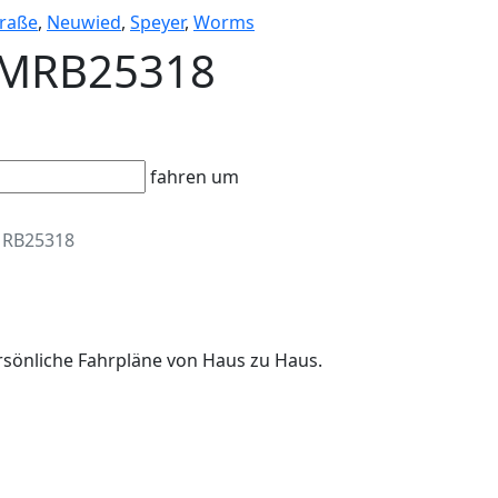
raße
,
Neuwied
,
Speyer
,
Worms
- MRB25318
fahren um
RB25318
rsönliche Fahrpläne von Haus zu Haus.