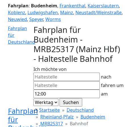
Fahrplan
:
Budenheim
,
Frankenthal
,
Kaiserslautern
,
Koblenz
,
Ludwigshafen
,
Mainz
,
Neustadt/Weinstraße
,
Neuwied
,
Speyer
,
Worms
Fahrplan für
Fahrplan
für
Budenheim -
Deutschland
MRB25317 (Mainz Hbf)
- Haltestelle Bahnhof
Ich möchte von
nach
fahren um
am
Fahrplan
Startseite
Deutschland
Rheinland-Pfalz
Budenheim
für
MRB25317
Bahnhof