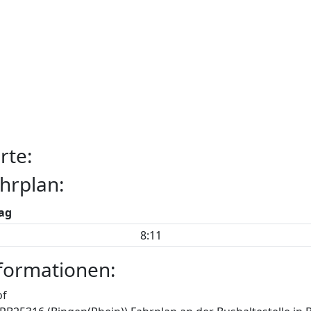
rte:
hrplan:
ag
8:11
formationen:
of