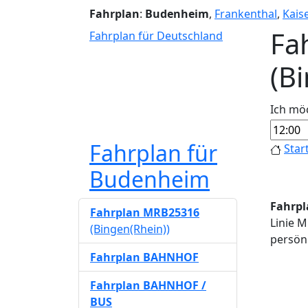
Fahrplan
:
Budenheim
,
Frankenthal
,
Kais
Fa
Fahrplan für Deutschland
(B
Ich mö
Fahrplan für
Star
Budenheim
Fahrpl
Fahrplan MRB25316
Linie M
(Bingen(Rhein))
persönl
Fahrplan BAHNHOF
Fahrplan BAHNHOF /
BUS