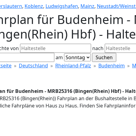
erslautern
,
Koblenz
,
Ludwigshafen
,
Mainz
,
Neustadt/Weinst
hrplan für Budenheim 
ingen(Rhein) Hbf) - Halt
chte von
nach
am
tseite
Deutschland
Rheinland-Pfalz
Budenheim
M
an für Budenheim - MRB25316 (Bingen(Rhein) Hbf) - Halt
RB25316 (Bingen(Rhein)) Fahrplan an der Bushaltestelle in
iche Fahrpläne von Haus zu Haus. Finden Sie Fahrplaninfor