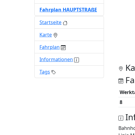
Fahrplan HAUPTSTRAßE
Startseite
Karte
Fahrplan
Informationen
Ka
Tags
Fa
Werkt
8
In
Bahnh