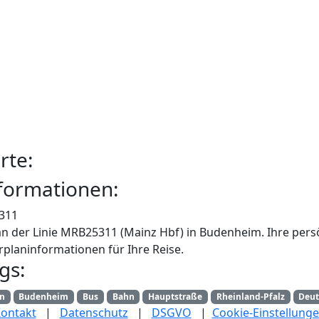
rte:
formationen:
311
an der Linie MRB25311 (Mainz Hbf) in Budenheim. Ihre pers
rplaninformationen für Ihre Reise.
gs:
an
Budenheim
Bus
Bahn
Hauptstraße
Rheinland-Pfalz
Deut
ontakt
|
Datenschutz
|
DSGVO
|
Cookie-Einstellung