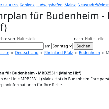
erslautern
,
Koblenz
,
Ludwigshafen
,
Mainz
,
Neustadt/Weinst
hrplan für Budenheim -
f)
chte von
nach
am
tseite
Deutschland
Rheinland-Pfalz
Budenheim
M
an für Budenheim - MRB25311 (Mainz Hbf)
an der Linie MRB25311 (Mainz Hbf) in Budenheim. Ihre pers
rplaninformationen für Ihre Reise.