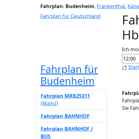
Fahrplan
:
Budenheim
,
Frankenthal
,
Kais
Fa
Fahrplan für Deutschland
Hb
Ich mö
Fahrplan für
Star
Budenheim
Fahrpl
Fahrplan MRB25311
Fahrpl
(Mainz)
Sie Fah
Fahrplan BAHNHOF
Fahrplan BAHNHOF /
BUS