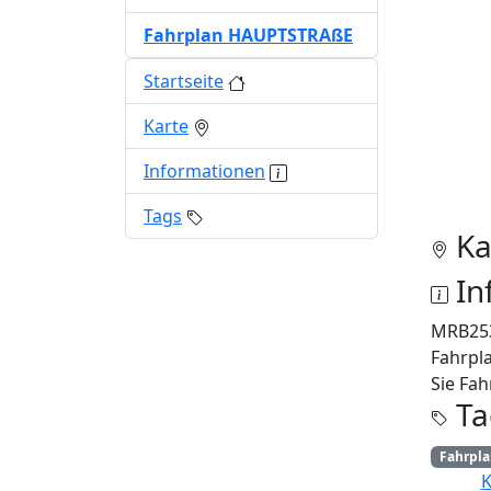
Fahrplan HAUPTSTRAßE
Startseite
Karte
Informationen
Tags
Ka
In
MRB25
Fahrpl
Sie Fah
Ta
Fahrpl
K