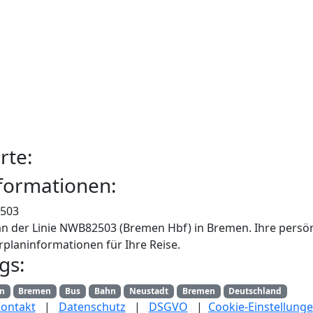
rte:
formationen:
503
an der Linie NWB82503 (Bremen Hbf) in Bremen. Ihre persön
rplaninformationen für Ihre Reise.
gs:
an
Bremen
Bus
Bahn
Neustadt
Bremen
Deutschland
ontakt
|
Datenschutz
|
DSGVO
|
Cookie-Einstellung