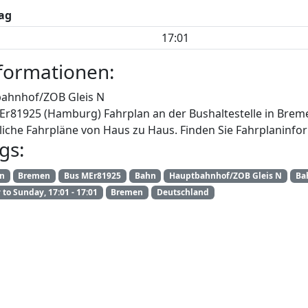
ag
17:01
formationen:
ahnhof/ZOB Gleis N
MEr81925 (Hamburg) Fahrplan an der Bushaltestelle in Bre
iche Fahrpläne von Haus zu Haus. Finden Sie Fahrplaninfor
gs:
an
Bremen
Bus MEr81925
Bahn
Hauptbahnhof/ZOB Gleis N
Ba
to Sunday, 17:01 - 17:01
Bremen
Deutschland