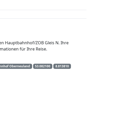
men Hauptbahnhof/ZOB Gleis N. Ihre
mationen für Ihre Reise.
hnhof Oberneuland
53.082100
8.813810