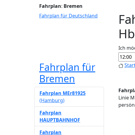
Fahrplan
:
Bremen
Fa
Fahrplan für Deutschland
Hb
Ich mö
Fahrplan für
Star
Bremen
Fahrpl
Fahrplan MEr81925
Linie 
(Hamburg)
persönl
Fahrplan
HAUPTBAHNHOF
Fahrplan