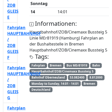
Sonntag
ZOB
GLEIS
14
14:01
E
Informationen:
Fahrplan
Hauptbahnhof/ZOB/Cinemaxx Bussteig 5
HAUPTBAHNHOF
Linie MEr81919 (Hamburg) Fahrplan an
/
der Bushaltestelle in Bremen
ZOB
Hauptbahnhof/ZOB/Cinemaxx Bussteig 5
GLEIS
Tags:
F
Fahrplan
Bremen
Bus MEr81919
Bahn
Fahrplan
Hauptbahnhof/ZOB/Cinemaxx Bussteig 5
HAUPTBAHNHOF
Bahnhof Oberneuland
53.082400
8.812000
/
Monday to Sunday, 14:01 - 14:01
Bremen
ZOB
Deutschland
GLEIS
G
Fahrplan