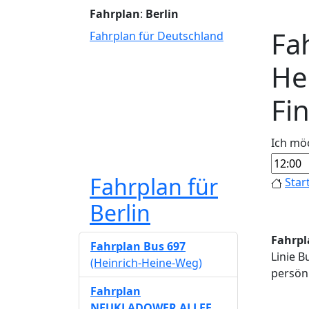
Fahrplan
:
Berlin
Fah
Fahrplan für Deutschland
He
Fi
Ich mö
Fahrplan für
Star
Berlin
Fahrpl
Fahrplan Bus 697
Linie B
(Heinrich-Heine-Weg)
persönl
Fahrplan
NEUKLADOWER ALLEE