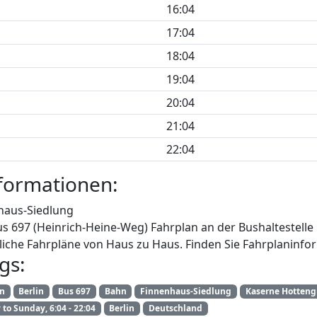
16:04
17:04
18:04
19:04
20:04
21:04
22:04
formationen:
haus-Siedlung
us 697 (Heinrich-Heine-Weg) Fahrplan an der Bushaltestelle 
iche Fahrpläne von Haus zu Haus. Finden Sie Fahrplaninfor
gs:
an
Berlin
Bus 697
Bahn
Finnenhaus-Siedlung
Kaserne Hotten
to Sunday, 6:04 - 22:04
Berlin
Deutschland