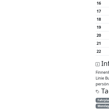
16
17
18
19
20
21
22
In
Finnen
Linie B
persönl
Ta
Fahrpl
Monday 