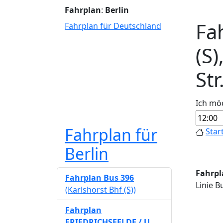
Fahrplan
:
Berlin
Fah
Fahrplan für Deutschland
(S)
Str
Ich mö
Fahrplan für
Star
Berlin
Fahrpla
Fahrplan Bus 396
Linie B
(Karlshorst Bhf (S))
Fahrplan
FRIEDRICHSFELDE / U