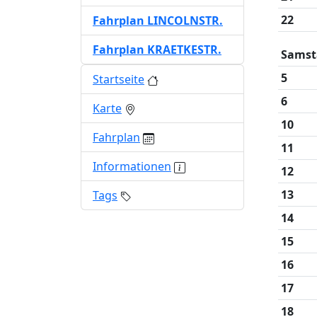
22
Fahrplan LINCOLNSTR.
Fahrplan KRAETKESTR.
Samst
5
Startseite
6
Karte
10
Fahrplan
11
Informationen
12
13
Tags
14
15
16
17
18