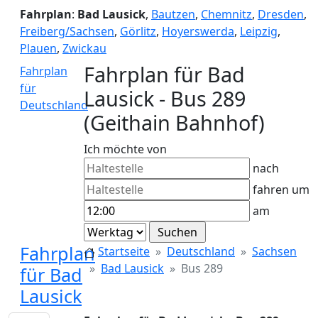
Fahrplan
:
Bad Lausick
,
Bautzen
,
Chemnitz
,
Dresden
,
Freiberg/Sachsen
,
Görlitz
,
Hoyerswerda
,
Leipzig
,
Plauen
,
Zwickau
Fahrplan für Bad
Fahrplan
für
Lausick - Bus 289
Deutschland
(Geithain Bahnhof)
Ich möchte von
nach
fahren um
am
Fahrplan
Startseite
Deutschland
Sachsen
Bad Lausick
Bus 289
für Bad
Lausick