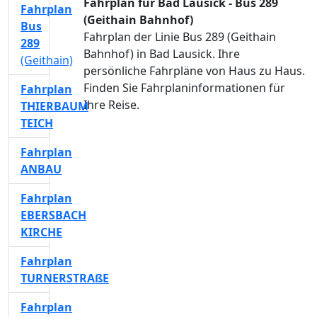
Fahrplan für Bad Lausick - Bus 289
Fahrplan
(Geithain Bahnhof)
Bus
Fahrplan der Linie Bus 289 (Geithain
289
Bahnhof) in Bad Lausick. Ihre
(Geithain)
persönliche Fahrpläne von Haus zu Haus.
Finden Sie Fahrplaninformationen für
Fahrplan
Ihre Reise.
THIERBAUM
TEICH
Fahrplan
ANBAU
Fahrplan
EBERSBACH
KIRCHE
Fahrplan
TURNERSTRAßE
Fahrplan