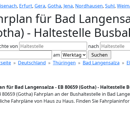
isenach
,
Erfurt
,
Gera
,
Gotha
,
Jena
,
Nordhausen
,
Suhl
,
Weim
hrplan für Bad Langensa
otha) - Haltestelle Busb
chte von
nach
am
tseite
Deutschland
Thüringen
Bad Langensalza
E
an für Bad Langensalza - EB 80659 (Gotha) - Haltestelle
B 80659 (Gotha) Fahrplan an der Bushaltestelle in Bad Lang
iche Fahrpläne von Haus zu Haus. Finden Sie Fahrplaninfor