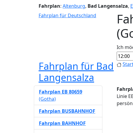
Fahrplan
:
Altenburg
,
Bad Langensalza
,
E
Fa
Fahrplan für Deutschland
(G
Ich mö
Fahrplan für Bad
Star
Langensalza
Fahrpl
Fahrplan EB 80659
Linie E
(Gotha)
persönl
Fahrplan BUSBAHNHOF
Fahrplan BAHNHOF