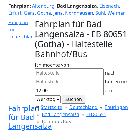
Fahrplan
:
Altenburg
,
Bad Langensalza
,
Eisenach
,
Erfurt
,
Gera
,
Gotha
,
Jena
,
Nordhausen
,
Suhl
,
Weimar
Fahrplan für Bad
Fahrplan
für
Langensalza - EB 80651
Deutschland
(Gotha) - Haltestelle
Bahnhof/Bus
Ich möchte von
nach
fahren um
am
Fahrplan
Startseite
Deutschland
Thüringen
Bad Langensalza
EB 80651
für Bad
Bahnhof/Bus
Langensalza