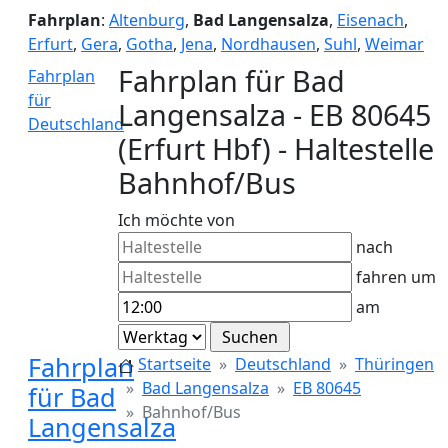
Fahrplan
:
Altenburg
,
Bad Langensalza
,
Eisenach
,
Erfurt
,
Gera
,
Gotha
,
Jena
,
Nordhausen
,
Suhl
,
Weimar
Fahrplan für Bad
Fahrplan
für
Langensalza - EB 80645
Deutschland
(Erfurt Hbf) - Haltestelle
Bahnhof/Bus
Ich möchte von
nach
fahren um
am
Fahrplan
Startseite
Deutschland
Thüringen
Bad Langensalza
EB 80645
für Bad
Bahnhof/Bus
Langensalza