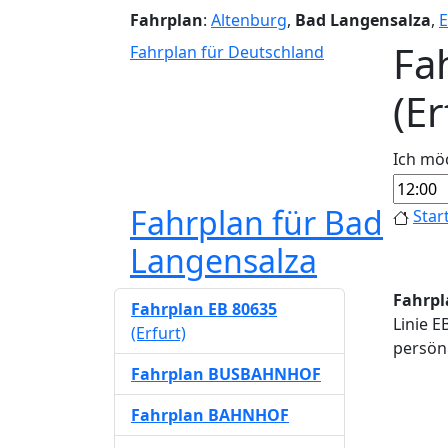
Fahrplan
:
Altenburg
,
Bad Langensalza
,
E
Fa
Fahrplan für Deutschland
(Er
Ich mö
Fahrplan für Bad
Star
Langensalza
Fahrpl
Fahrplan EB 80635
Linie E
(Erfurt)
persönl
Fahrplan BUSBAHNHOF
Fahrplan BAHNHOF