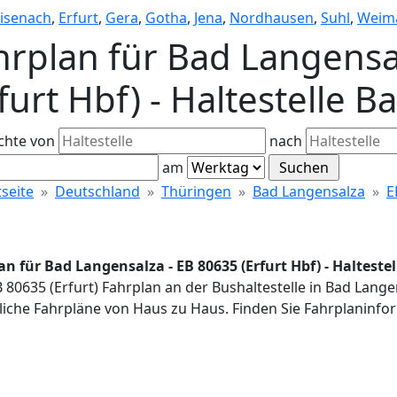
isenach
,
Erfurt
,
Gera
,
Gotha
,
Jena
,
Nordhausen
,
Suhl
,
Weim
hrplan für Bad Langensa
furt Hbf) - Haltestelle 
chte von
nach
am
tseite
Deutschland
Thüringen
Bad Langensalza
E
an für Bad Langensalza - EB 80635 (Erfurt Hbf) - Halteste
B 80635 (Erfurt) Fahrplan an der Bushaltestelle in Bad Lang
iche Fahrpläne von Haus zu Haus. Finden Sie Fahrplaninfor